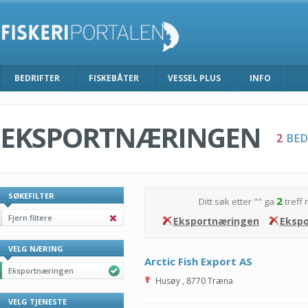
BEDRIFTER
FISKEBÅTER
VESSEL PLUS
INFO
EKSPORTNÆRINGEN
2
BED
SØKEFILTER
2
Ditt søk etter "
" ga
treff 
Fjern filtere
Eksportnæringen
Ekspo
VELG NÆRING
Arctic Fish Export AS
Eksportnæringen
Husøy
,
8770
Træna
VELG TJENESTE