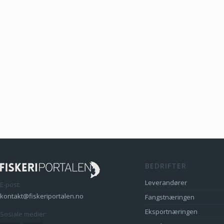
BEDRIFTER
Leverandører
E-post:
kontakt@fiskeriportalen.no
Fangstnæringen
Eksportnæringen
Sosiale medier: