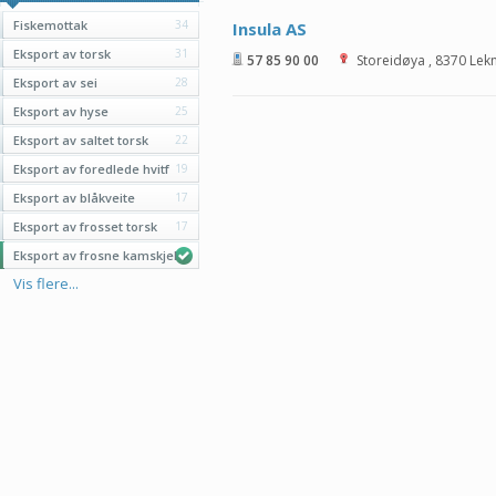
Fiskemottak
34
Insula AS
Eksport av torsk
31
57 85 90 00
Storeidøya
,
8370
Lek
Eksport av sei
28
Eksport av hyse
25
Eksport av saltet torsk
22
Eksport av foredlede hvitf
19
Eksport av blåkveite
17
Eksport av frosset torsk
17
Eksport av frosne kamskjel
Vis flere...