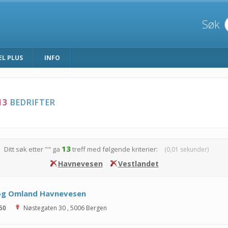
Søk
EL PLUS
INFO
13
BEDRIFTER
13
Ditt søk etter "
" ga
treff med følgende kriterier:
(0,01 sekunder)
Havnevesen
Vestlandet
og Omland Havnevesen
 50
Nøstegaten 30
,
5006
Bergen