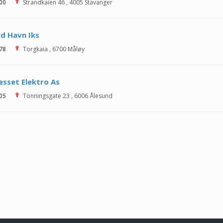
 00
Strandkaien 46
,
4005
Stavanger
d Havn Iks
 78
Torgkaia
,
6700
Måløy
esset Elektro As
 05
Tonningsgate 23
,
6006
Ålesund