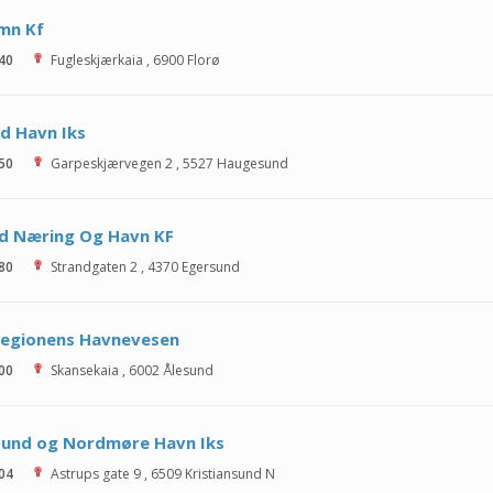
mn Kf
 40
Fugleskjærkaia
,
6900
Florø
d Havn Iks
 50
Garpeskjærvegen 2
,
5527
Haugesund
nd Næring Og Havn KF
 80
Strandgaten 2
,
4370
Egersund
regionens Havnevesen
 00
Skansekaia
,
6002
Ålesund
sund og Nordmøre Havn Iks
 04
Astrups gate 9
,
6509
Kristiansund N