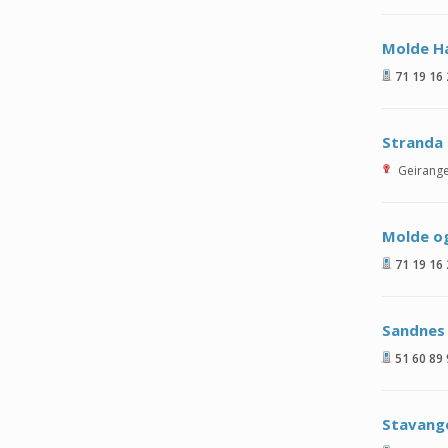
Molde H
71 19 16
Stranda
Geirang
Molde o
71 19 16
Sandnes
51 60 89
Stavange