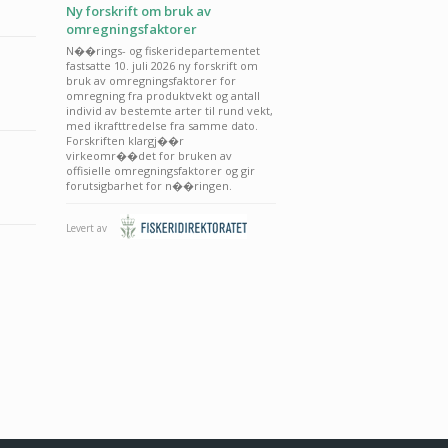
Ny forskrift om bruk av
omregningsfaktorer
N��rings- og fiskeridepartementet
fastsatte 10. juli 2026 ny forskrift om
bruk av omregningsfaktorer for
omregning fra produktvekt og antall
individ av bestemte arter til rund vekt,
med ikrafttredelse fra samme dato.
Forskriften klargj��r
virkeomr��det for bruken av
offisielle omregningsfaktorer og gir
forutsigbarhet for n��ringen.
Levert av