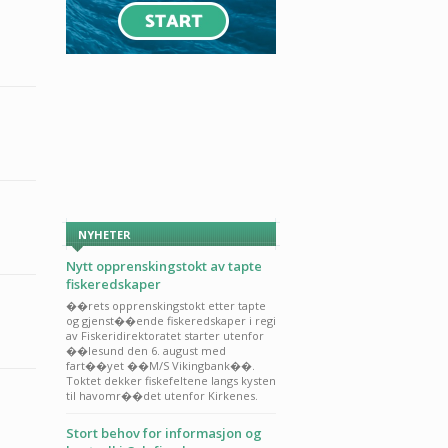
NYHETER
Nytt opprenskingstokt av tapte
fiskeredskaper
��rets opprenskingstokt etter tapte
og gjenst��ende fiskeredskaper i regi
av Fiskeridirektoratet starter utenfor
��lesund den 6. august med
fart��yet ��M/S Vikingbank��.
Toktet dekker fiskefeltene langs kysten
til havomr��det utenfor Kirkenes.
Stort behov for informasjon og