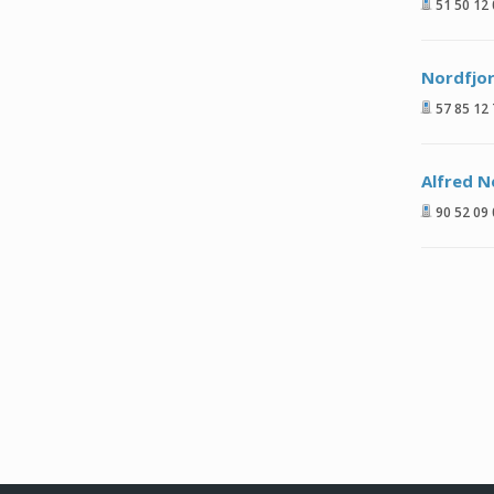
51 50 12
Nordfjor
57 85 12
Alfred N
90 52 09