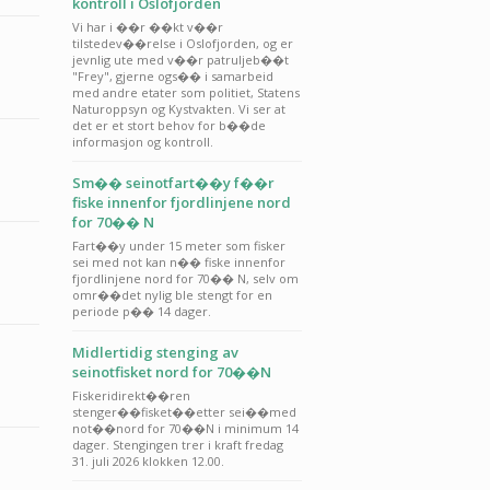
kontroll i Oslofjorden
Vi har i ��r ��kt v��r
tilstedev��relse i Oslofjorden, og er
jevnlig ute med v��r patruljeb��t
"Frey", gjerne ogs�� i samarbeid
med andre etater som politiet, Statens
Naturoppsyn og Kystvakten. Vi ser at
det er et stort behov for b��de
informasjon og kontroll.
Sm�� seinotfart��y f��r
fiske innenfor fjordlinjene nord
for 70�� N
Fart��y under 15 meter som fisker
sei med not kan n�� fiske innenfor
fjordlinjene nord for 70�� N, selv om
omr��det nylig ble stengt for en
periode p�� 14 dager.
Midlertidig stenging av
seinotfisket nord for 70��N
Fiskeridirekt��ren
stenger��fisket��etter sei��med
not��nord for 70��N i minimum 14
dager. Stengingen trer i kraft fredag
31. juli 2026 klokken 12.00.