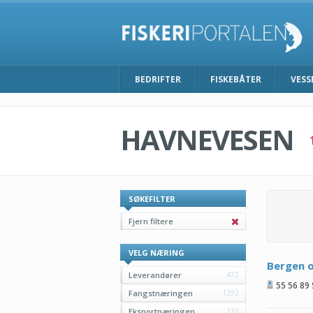
BEDRIFTER
FISKEBÅTER
VESS
HAVNEVESEN
SØKEFILTER
Fjern filtere
VELG NÆRING
Bergen 
Leverandører
472
55 56 89
Fangstnæringen
1292
Eksportnæringen
133