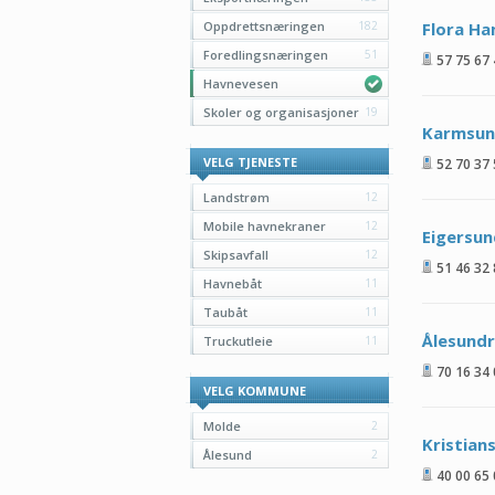
Oppdrettsnæringen
182
Flora Ha
Foredlingsnæringen
51
57 75 67
Havnevesen
Skoler og organisasjoner
19
Karmsun
VELG TJENESTE
52 70 37
Landstrøm
12
Mobile havnekraner
12
Eigersu
Skipsavfall
12
51 46 32
Havnebåt
11
Taubåt
11
Ålesund
Truckutleie
11
70 16 34
VELG KOMMUNE
Molde
2
Kristian
Ålesund
2
40 00 65