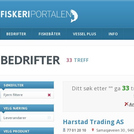
BEDRIFTER
FISKEBÅTER
VESSEL PLUS
INFO
BEDRIFTER
33
TREFF
SØKEFILTER
33
Ditt søk etter "
" ga
t
Fjern filtere
Ar
VELG NÆRING
Leverandører
33
Harstad Trading AS
77 01 20 10
Samasjøveien 30
,
940
VELG PRODUKT