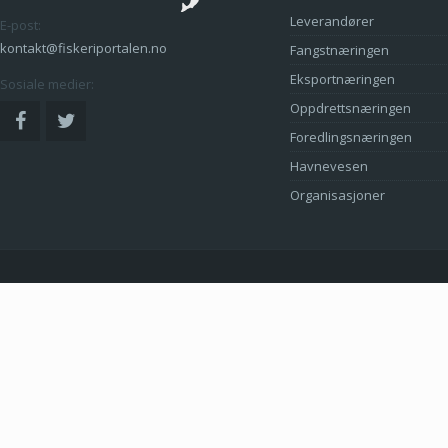
Leverandører
E-post:
kontakt@fiskeriportalen.no
Fangstnæringen
Eksportnæringen
Sosiale medier:
Oppdrettsnæringen
Foredlingsnæringen
Havnevesen
Organisasjoner