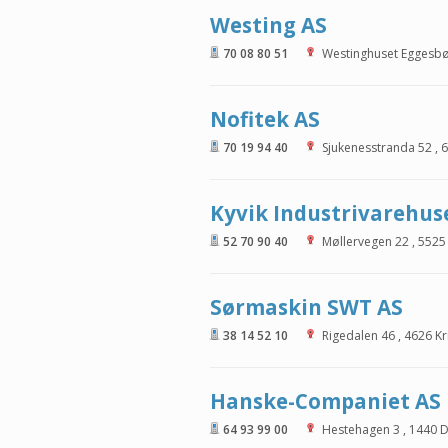
Westing AS
70 08 80 51
Westinghuset Eggesb
Nofitek AS
70 19 94 40
Sjukenesstranda 52
,
6
Kyvik Industrivarehus
52 70 90 40
Møllervegen 22
,
5525
Sørmaskin SWT AS
38 14 52 10
Rigedalen 46
,
4626
Kr
Hanske-Companiet AS
64 93 99 00
Hestehagen 3
,
1440
D