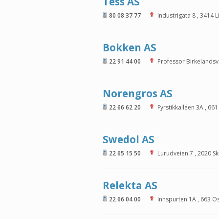
Tess AS
80 08 37 77
Industrigata 8
,
3414
L
Bokken AS
22 91 44 00
Professor Birkelandsv
Norengros AS
22 66 62 20
Fyrstikkalléen 3A
,
661
Swedol AS
22 65 15 50
Lurudveien 7
,
2020
S
Relekta AS
22 66 04 00
Innspurten 1A
,
663
Os