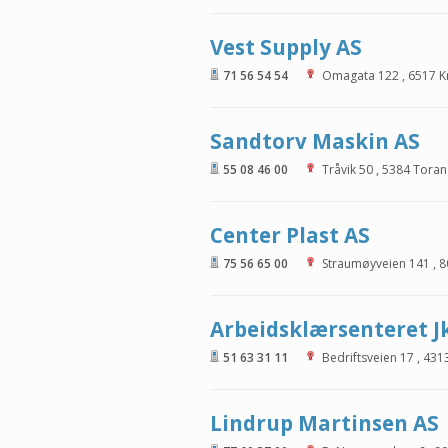
Vest Supply AS
71 56 54 54
Omagata 122
,
6517
K
Sandtorv Maskin AS
55 08 46 00
Tråvik 50
,
5384
Toran
Center Plast AS
75 56 65 00
Straumøyveien 141
,
8
Arbeidsklærsenteret J
51 63 31 11
Bedriftsveien 17
,
431
Lindrup Martinsen AS