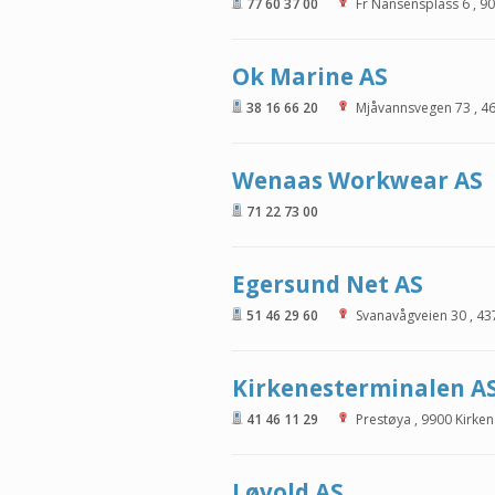
77 60 37 00
Fr Nansensplass 6
,
90
Ok Marine AS
38 16 66 20
Mjåvannsvegen 73
,
4
Wenaas Workwear AS
71 22 73 00
Egersund Net AS
51 46 29 60
Svanavågveien 30
,
43
Kirkenesterminalen A
41 46 11 29
Prestøya
,
9900
Kirken
Løvold AS