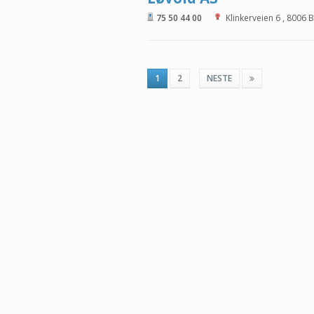
75 50 44 00
Klinkerveien 6
,
8006
B
1
2
NESTE