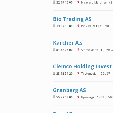
22 79 15 00
Haavard Martinsenv 3
Bio Trading AS
73 87 96 00
Pir 2 kai 9 13 C
,
7010
Karcher A.s
81 52 06 00
Stanseveien 31
,
976
O
Clemco Holding Invest
23 12 51 20
Tvetenveien 156
,
671
Granberg AS
55 77 53 00
Bjoavegen 1442
,
558