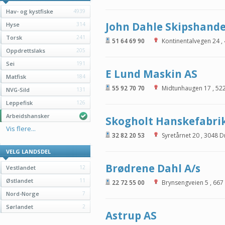
Hav- og kystfiske
4939
John Dahle Skipshande
Hyse
314
Torsk
241
51 64 69 90
Kontinentalvegen 24
,
Oppdrettslaks
205
Sei
191
E Lund Maskin AS
Matfisk
184
55 92 70 70
Midtunhaugen 17
,
52
NVG-Sild
131
Leppefisk
126
Arbeidshansker
Skogholt Hanskefabri
Vis flere...
32 82 20 53
Syretårnet 20
,
3048
D
VELG LANDSDEL
Brødrene Dahl A/s
Vestlandet
12
Østlandet
11
22 72 55 00
Brynsengveien 5
,
667
Nord-Norge
7
Sørlandet
2
Astrup AS