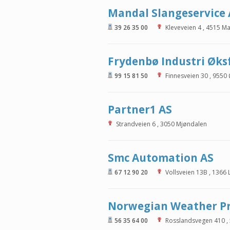
Mandal Slangeservice 
39 26 35 00
Kleveveien 4
,
4515
Ma
Frydenbø Industri Øks
99 15 81 50
Finnesveien 30
,
9550
Partner1 AS
Strandveien 6
,
3050
Mjøndalen
Smc Automation AS
67 12 90 20
Vollsveien 13B
,
1366
Norwegian Weather Pr
56 35 64 00
Rosslandsvegen 410
,