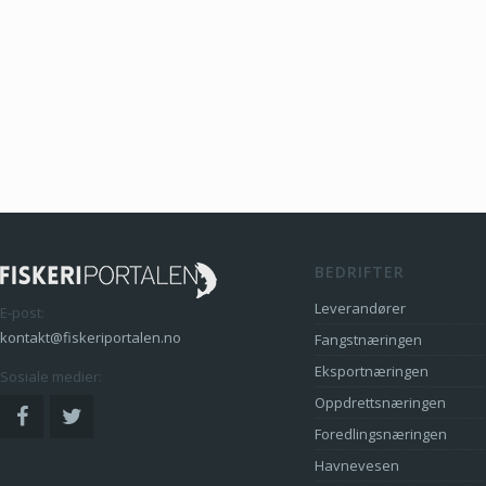
BEDRIFTER
Leverandører
E-post:
kontakt@fiskeriportalen.no
Fangstnæringen
Eksportnæringen
Sosiale medier:
Oppdrettsnæringen
Foredlingsnæringen
Havnevesen