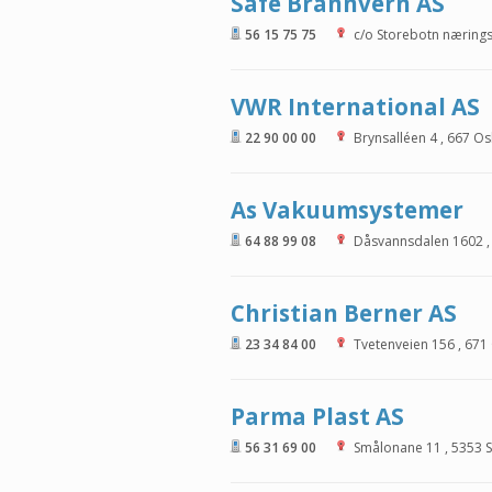
Safe Brannvern AS
56 15 75 75
c/o Storebotn næring
VWR International AS
22 90 00 00
Brynsalléen 4
,
667
Os
As Vakuumsystemer
64 88 99 08
Dåsvannsdalen 1602
Christian Berner AS
23 34 84 00
Tvetenveien 156
,
671
Parma Plast AS
56 31 69 00
Smålonane 11
,
5353