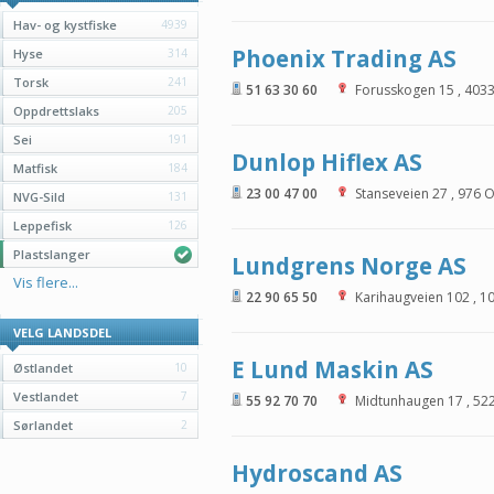
Hav- og kystfiske
4939
Phoenix Trading AS
Hyse
314
Torsk
241
51 63 30 60
Forusskogen 15
,
403
Oppdrettslaks
205
Sei
191
Dunlop Hiflex AS
Matfisk
184
23 00 47 00
Stanseveien 27
,
976
O
NVG-Sild
131
Leppefisk
126
Plastslanger
Lundgrens Norge AS
Vis flere...
22 90 65 50
Karihaugveien 102
,
1
VELG LANDSDEL
E Lund Maskin AS
Østlandet
10
Vestlandet
7
55 92 70 70
Midtunhaugen 17
,
52
Sørlandet
2
Hydroscand AS