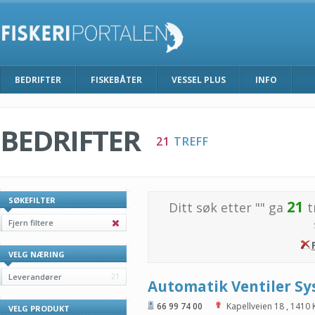
BEDRIFTER
FISKEBÅTER
VESSEL PLUS
INFO
BEDRIFTER
21
TREFF
SØKEFILTER
21
Ditt søk etter "
" ga
t
Fjern filtere
VELG NÆRING
Leverandører
21
Automatik Ventiler Sy
66 99 74 00
Kapellveien 18
,
1410
VELG PRODUKT