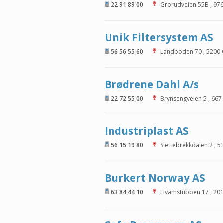
22 91 89 00
Grorudveien 55B
,
97
Unik Filtersystem AS
56 56 55 60
Landboden 70
,
5200
Brødrene Dahl A/s
22 72 55 00
Brynsengveien 5
,
667
Industriplast AS
56 15 19 80
Slettebrekkdalen 2
,
5
Burkert Norway AS
63 84 44 10
Hvamstubben 17
,
20