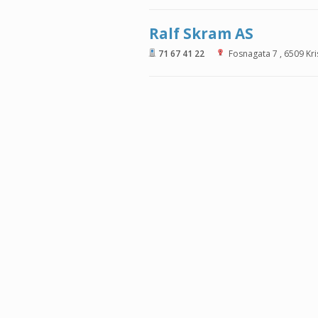
Ralf Skram AS
71 67 41 22
Fosnagata 7
,
6509
Kr