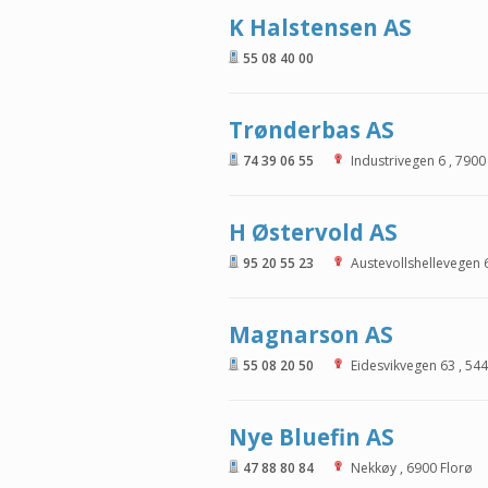
K Halstensen AS
55 08 40 00
Trønderbas AS
74 39 06 55
Industrivegen 6
,
7900
H Østervold AS
95 20 55 23
Austevollshellevegen 
Magnarson AS
55 08 20 50
Eidesvikvegen 63
,
544
Nye Bluefin AS
47 88 80 84
Nekkøy
,
6900
Florø