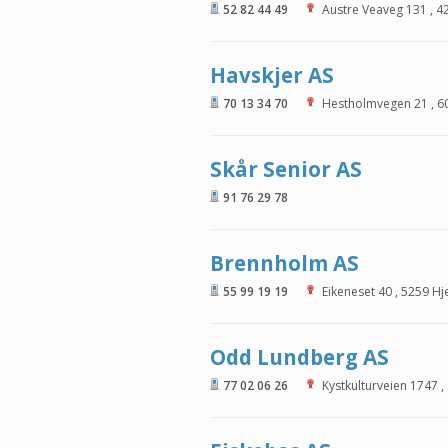
52 82 44 49
Austre Veaveg 131
,
4
Havskjer AS
70 13 34 70
Hestholmvegen 21
,
6
Skår Senior AS
91 76 29 78
Brennholm AS
55 99 19 19
Eikeneset 40
,
5259
Hj
Odd Lundberg AS
77 02 06 26
Kystkulturveien 1747
,