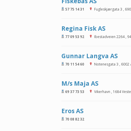
Fiskebas AS
57 75 14 31
Fugleskjærgata 3
,
690
Regina Fisk AS
77 09 53 92
Ibestadveien 2264
,
9
Gunnar Langva AS
70 11 54 60
Notenesgata 3
,
6002
M/s Maja AS
69 37 73 53
Vikerhavn
,
1684
Vest
Eros AS
70 08 82 32