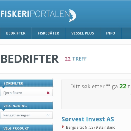
BEDRIFTER
FISKEBÅTER
VESSEL PLUS
INFO
BEDRIFTER
22
TREFF
SØKEFILTER
22
Ditt søk etter "
" ga
t
Fjern filtere
VELG NÆRING
Fangstnæringen
22
Sørvest Invest AS
Bergsleitet 6
,
5379
Steinsland
VELG PRODUKT