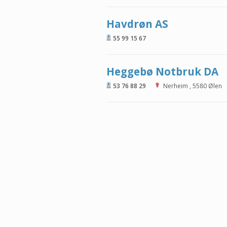
Havdrøn AS
55 99 15 67
Heggebø Notbruk DA
53 76 88 29
Nerheim
,
5580
Ølen