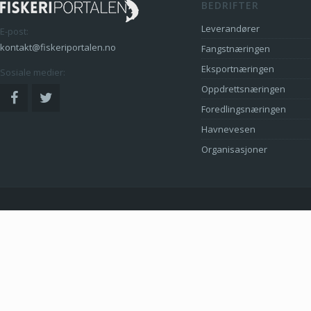
BEDRIFTER
Leverandører
E-post:
kontakt@fiskeriportalen.no
Fangstnæringen
Eksportnæringen
Sosiale medier:
Oppdrettsnæringen
Foredlingsnæringen
Havnevesen
Organisasjoner