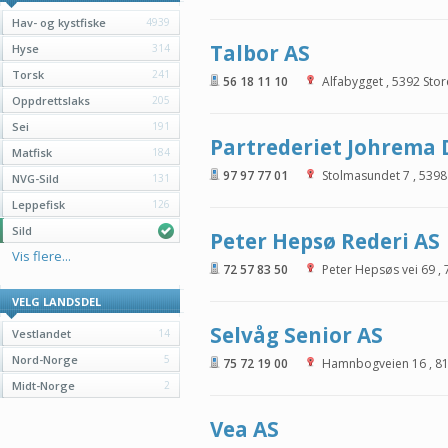
Hav- og kystfiske
4939
Talbor AS
Hyse
314
Torsk
241
56 18 11 10
Alfabygget
,
5392
Sto
Oppdrettslaks
205
Sei
191
Partrederiet Johrema 
Matfisk
184
97 97 77 01
Stolmasundet 7
,
5398
NVG-Sild
131
Leppefisk
126
Sild
Peter Hepsø Rederi AS
Vis flere...
72 57 83 50
Peter Hepsøs vei 69
,
VELG LANDSDEL
Selvåg Senior AS
Vestlandet
14
Nord-Norge
5
75 72 19 00
Hamnbogveien 16
,
8
Midt-Norge
2
Vea AS