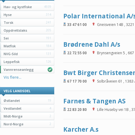
Hav- og kystfiske
4939
Polar International A/
Hyse
314
Torsk
241
33 47 61 00
Gneisveien 14B
,
3221
Oppdrettslaks
205
Sei
191
Brødrene Dahl A/s
Matfisk
184
22 72 55 00
Brynsengveien 5
,
667
NVG-Sild
131
Leppefisk
126
Vannrenseanlegg
Bwt Birger Christense
Vis flere...
67 17 70 00
Solbråveien 61
,
1383
VELG LANDSDEL
Farnes & Tangen AS
Østlandet
19
Vestlandet
4
22 83 20 80
Lille Huseby vei 1B
,
3
Midt-Norge
2
Nord-Norge
2
Karcher A.s