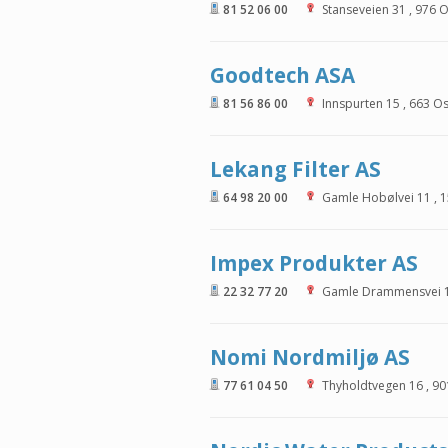
81 52 06 00
Stanseveien 31
,
976
O
Goodtech ASA
81 56 86 00
Innspurten 15
,
663
Os
Lekang Filter AS
64 98 20 00
Gamle Hobølvei 11
,
1
Impex Produkter AS
22 32 77 20
Gamle Drammensvei 
Nomi Nordmiljø AS
77 61 04 50
Thyholdtvegen 16
,
90