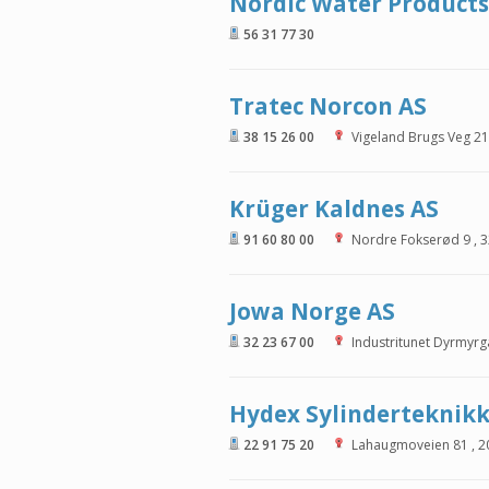
Nordic Water Products
56 31 77 30
Tratec Norcon AS
38 15 26 00
Vigeland Brugs Veg 21
Krüger Kaldnes AS
91 60 80 00
Nordre Fokserød 9
,
3
Jowa Norge AS
32 23 67 00
Industritunet Dyrmyrg
Hydex Sylinderteknikk
22 91 75 20
Lahaugmoveien 81
,
2