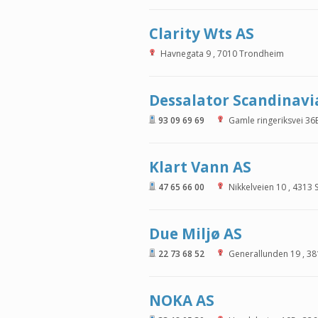
Clarity Wts AS
Havnegata 9
,
7010
Trondheim
Dessalator Scandinavi
93 09 69 69
Gamle ringeriksvei 36
Klart Vann AS
47 65 66 00
Nikkelveien 10
,
4313
Due Miljø AS
22 73 68 52
Generallunden 19
,
38
NOKA AS