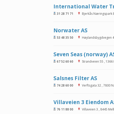
International Water 
31 28 71 71
Bjerkås Næringspark 
Norwater AS
53 48 35 50
Høylandsbygdvegen 
Seven Seas (norway) A
67 52 60 60
Strandveien 55
,
1366
Salsnes Filter AS
74 28 60 00
Verftsgata 32
,
7800
N
Villaveien 3 Eiendom A
76 11 88 00
Villaveien 3
,
8445
Mel