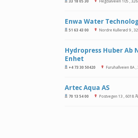
33 18 05 30
Hegdalveien 105
,
326
Enwa Water Technolog
51 63 43 00
Nordre Kullerød 9
,
32
Hydropress Huber Ab N
Enhet
+4 73 30 50420
Furuhallveien 8A
,
Artec Aqua AS
70 13 54 00
Postvegen 13
,
6018
Å