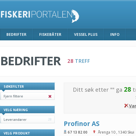
BEDRIFTER
FISKEBÅTER
VESSEL PLUS
INFO
BEDRIFTER
28
TREFF
SØKEFILTER
28
Ditt søk etter "
" ga
t
Fjern filtere
Va
VELG NÆRING
Leverandører
28
Profinor AS
67 13 82 00
Årenga 10
,
1340
Skui
VELG PRODUKT