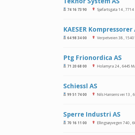
Teknor System AS
74 16 73 90
Sjøfartsgata 14
,
7714
KAESER Kompressorer 
64 98 34 00
Verpetveien 38
,
1540
Ptg Frionordica AS
71 20 68 00
Holamyra 24
,
6445
M
Schiessl AS
99 51 74 00
Nils Hansens vei 13
,
6
Sperre Industri AS
70 16 11 00
Ellingsøyvegen 740
,
6