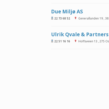
Due Miljø AS
22 73 68 52
Generallunden 19
,
38
Ulrik Qvale & Partners
22 51 16 16
Hoffsveien 13
,
275
Os