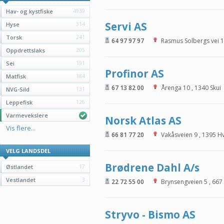
Hav- og kystfiske
4939
Servi AS
Hyse
314
Torsk
241
64 97 97 97
Rasmus Solbergs vei 1
Oppdrettslaks
205
Sei
191
Profinor AS
Matfisk
184
67 13 82 00
Årenga 10
,
1340
Skui
NVG-Sild
131
Leppefisk
126
Varmevekslere
Norsk Atlas AS
Vis flere...
66 81 77 20
Vakåsveien 9
,
1395
Hv
VELG LANDSDEL
Brødrene Dahl A/s
Østlandet
17
Vestlandet
3
22 72 55 00
Brynsengveien 5
,
667
Stryvo - Bismo AS