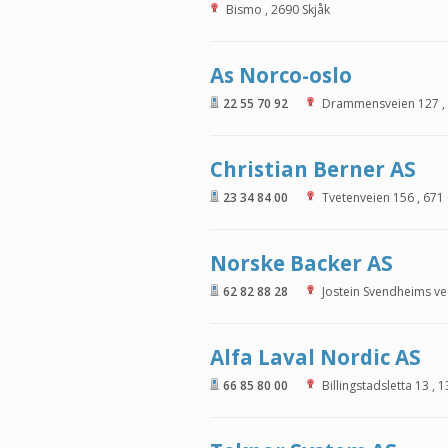
Bismo
,
2690
Skjåk
As Norco-oslo
22 55 70 92
Drammensveien 127
,
Christian Berner AS
23 34 84 00
Tvetenveien 156
,
671
Norske Backer AS
62 82 88 28
Jostein Svendheims ve
Alfa Laval Nordic AS
66 85 80 00
Billingstadsletta 13
,
1