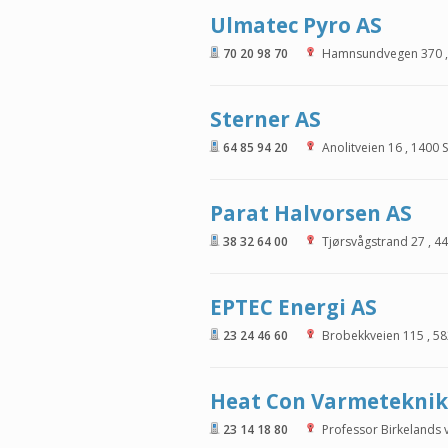
Ulmatec Pyro AS
70 20 98 70
Hamnsundvegen 370
Sterner AS
64 85 94 20
Anolitveien 16
,
1400
S
Parat Halvorsen AS
38 32 64 00
Tjørsvågstrand 27
,
44
EPTEC Energi AS
23 24 46 60
Brobekkveien 115
,
58
Heat Con Varmeteknik
23 14 18 80
Professor Birkelands 