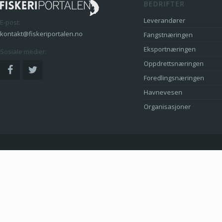
BEDRIFTER
Leverandører
E-post:
kontakt@fiskeriportalen.no
Fangstnæringen
Eksportnæringen
Sosiale medier:
Oppdrettsnæringen
Foredlingsnæringen
Havnevesen
Organisasjoner