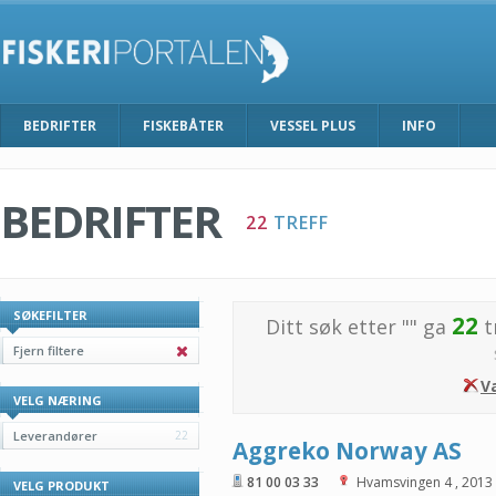
BEDRIFTER
FISKEBÅTER
VESSEL PLUS
INFO
BEDRIFTER
22
TREFF
SØKEFILTER
22
Ditt søk etter "
" ga
t
Fjern filtere
V
VELG NÆRING
Leverandører
22
Aggreko Norway AS
81 00 03 33
Hvamsvingen 4
,
2013
VELG PRODUKT