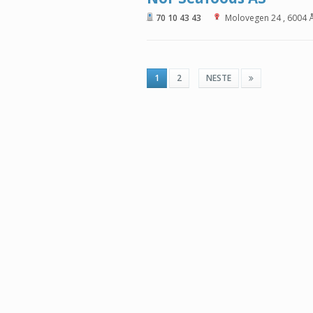
70 10 43 43
Molovegen 24
,
6004
1
2
NESTE