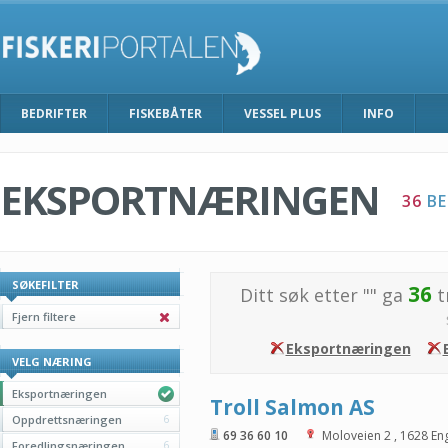
BEDRIFTER
FISKEBÅTER
VESSEL PLUS
INFO
EKSPORTNÆRINGEN
36
BE
SØKEFILTER
36
Ditt søk etter "
" ga
t
Fjern filtere
Eksportnæringen
VELG NÆRING
Eksportnæringen
Troll Salmon AS
Oppdrettsnæringen
6
69 36 60 10
Moloveien 2
,
1628
En
Foredlingsnæringen
6