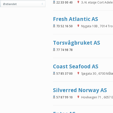
22 33 00 40
3./4. etasje Cort Adel
Østlandet
4
Fresh Atlantic AS
73 52 16 50
Nygata 10B
,
7014
Tro
Torsvågbruket AS
77 74 98 78
Coast Seafood AS
57 85 37 00
Sjøgata 30
,
6700
Mål
Silverred Norway AS
57 87 99 10
Hovlivegen 71
,
6057
E