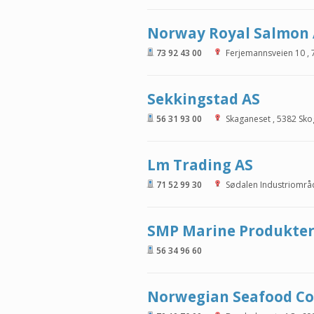
Norway Royal Salmon
73 92 43 00
Ferjemannsveien 10
,
Sekkingstad AS
56 31 93 00
Skaganeset
,
5382
Sko
Lm Trading AS
71 52 99 30
Sødalen Industriområ
SMP Marine Produkter
56 34 96 60
Norwegian Seafood C