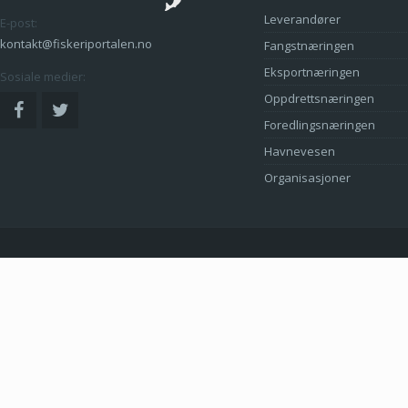
Leverandører
E-post:
kontakt@fiskeriportalen.no
Fangstnæringen
Eksportnæringen
Sosiale medier:
Oppdrettsnæringen
Foredlingsnæringen
Havnevesen
Organisasjoner