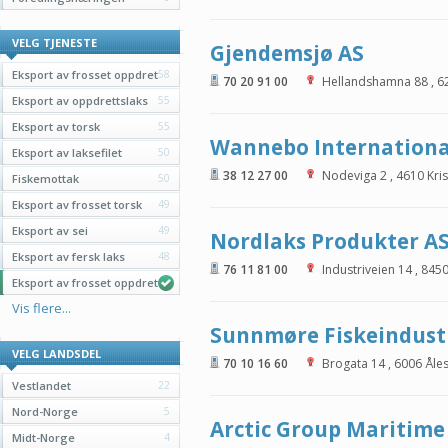
VELG TJENESTE
Gjendemsjø AS
Eksport av frosset oppdret
58
70 20 91 00
Hellandshamna 88
,
6
Eksport av oppdrettslaks
55
Eksport av torsk
55
Wannebo Internationa
Eksport av laksefilet
50
38 12 27 00
Nodeviga 2
,
4610
Kri
Fiskemottak
50
Eksport av frosset torsk
49
Eksport av sei
49
Nordlaks Produkter A
Eksport av fersk laks
48
76 11 81 00
Industriveien 14
,
845
Eksport av frosset oppdret
Vis flere...
Sunnmøre Fiskeindust
VELG LANDSDEL
70 10 16 60
Brogata 14
,
6006
Åle
Vestlandet
22
Nord-Norge
5
Arctic Group Maritime
Midt-Norge
4