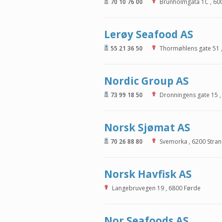
70 10 76 00
Brunholmgata 1C
,
60
Lerøy Seafood AS
55 21 36 50
Thormøhlens gate 51
Nordic Group AS
73 99 18 50
Dronningens gate 15
Norsk Sjømat AS
70 26 88 80
Svemorka
,
6200
Stra
Norsk Havfisk AS
Langebruvegen 19
,
6800
Førde
Nor Seafoods AS