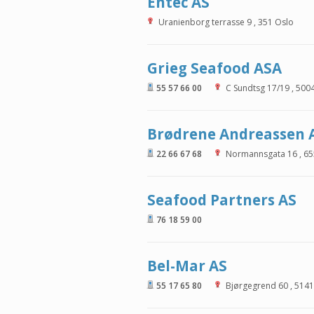
Entec AS
Uranienborg terrasse 9
,
351
Oslo
Grieg Seafood ASA
55 57 66 00
C Sundtsg 17/19
,
500
Brødrene Andreassen 
22 66 67 68
Normannsgata 16
,
65
Seafood Partners AS
76 18 59 00
Bel-Mar AS
55 17 65 80
Bjørgegrend 60
,
5141