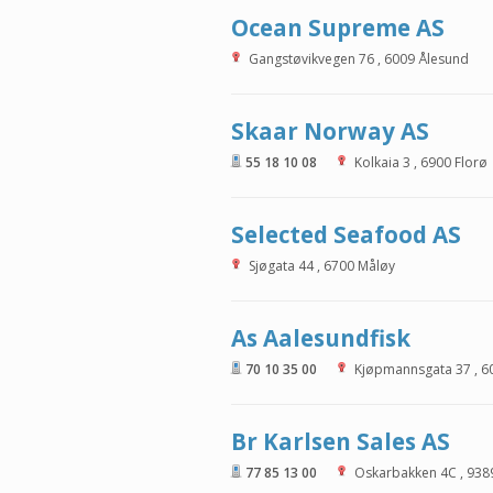
Ocean Supreme AS
Gangstøvikvegen 76
,
6009
Ålesund
Skaar Norway AS
55 18 10 08
Kolkaia 3
,
6900
Florø
Selected Seafood AS
Sjøgata 44
,
6700
Måløy
As Aalesundfisk
70 10 35 00
Kjøpmannsgata 37
,
6
Br Karlsen Sales AS
77 85 13 00
Oskarbakken 4C
,
938