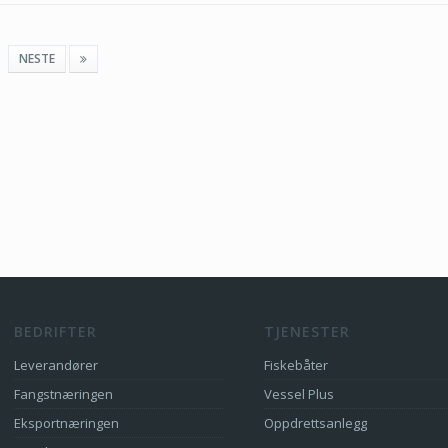
NESTE
BEDRIFTER
TJENESTER
Leverandører
Fiskebåter
Fangstnæringen
Vessel Plus
Eksportnæringen
Oppdrettsanlegg