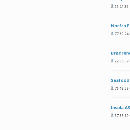
55 21 36
Norfra E
77 60 24
Brødren
22 66 67
Seafood
76 18 59
Insula A
57 85 90