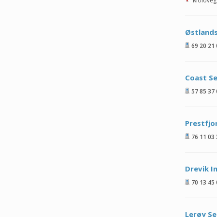
Moloveg
Østlands
69 20 21
Coast S
57 85 37
Prestfjo
76 11 03
Drevik I
70 13 45
Lerøy S