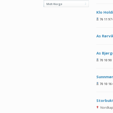
Midt-Norge
2
Klo Hold
76 11 97
As Rørvi
As Bjørg
70 10 90
Sunnmøre
70 10 16
Storbukt
Nordkap