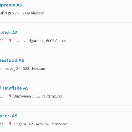
upreme AS
vikvegen 76
,
6009
Ålesund
vfisk AS
 00
Løvenvoldgata 11
,
6002
Ålesund
 Seafood AS
Mohns veg 29
,
5221
Nesttun
 Havfiske AS
 00
Buøyveien 7
,
8340
Stamsund
yseri AS
 55
Kaigata 102
,
4280
Skudeneshavn