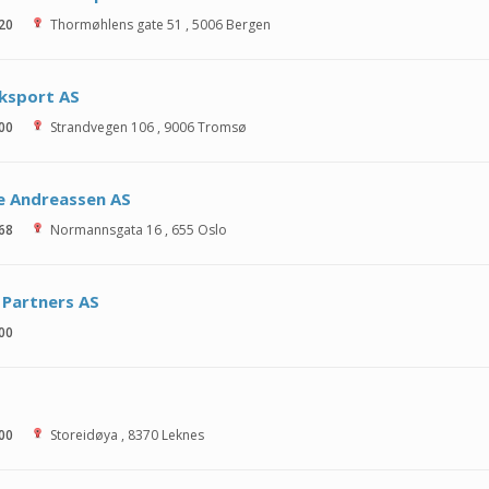
 20
Thormøhlens gate 51
,
5006
Bergen
ksport AS
 00
Strandvegen 106
,
9006
Tromsø
e Andreassen AS
 68
Normannsgata 16
,
655
Oslo
 Partners AS
 00
S
 00
Storeidøya
,
8370
Leknes