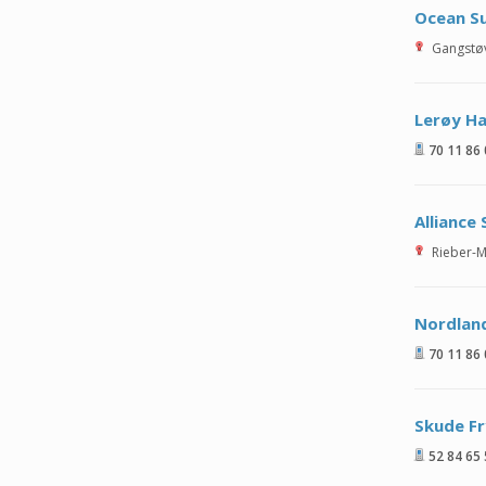
Ocean S
Gangstø
Lerøy Ha
70 11 86
Alliance
Rieber-
Nordland
70 11 86
Skude Fr
52 84 65