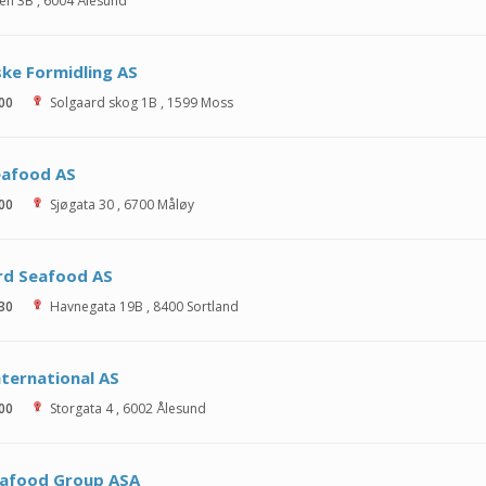
en 3B
,
6004
Ålesund
ke Formidling AS
 00
Solgaard skog 1B
,
1599
Moss
eafood AS
 00
Sjøgata 30
,
6700
Måløy
rd Seafood AS
 30
Havnegata 19B
,
8400
Sortland
nternational AS
 00
Storgata 4
,
6002
Ålesund
eafood Group ASA