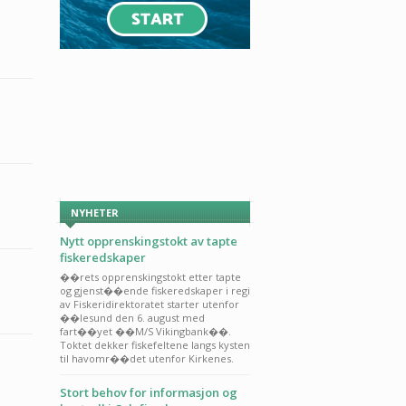
NYHETER
Nytt opprenskingstokt av tapte
fiskeredskaper
��rets opprenskingstokt etter tapte
og gjenst��ende fiskeredskaper i regi
av Fiskeridirektoratet starter utenfor
��lesund den 6. august med
fart��yet ��M/S Vikingbank��.
Toktet dekker fiskefeltene langs kysten
til havomr��det utenfor Kirkenes.
Stort behov for informasjon og