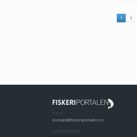
1
2
E-post:
kontakt@fiskeriportalen.no
Sosiale medier: