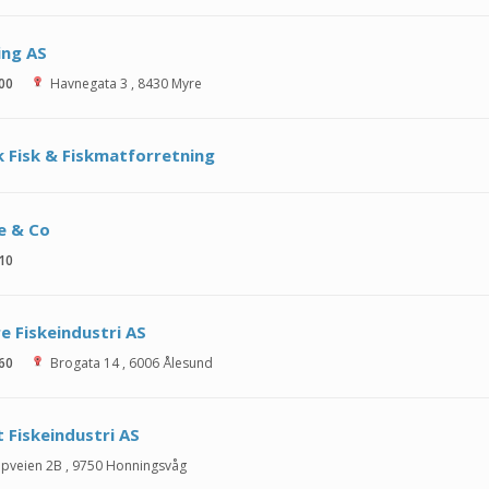
ing AS
 00
Havnegata 3
,
8430
Myre
k Fisk & Fiskmatforretning
e & Co
 10
 Fiskeindustri AS
 60
Brogata 14
,
6006
Ålesund
 Fiskeindustri AS
pveien 2B
,
9750
Honningsvåg