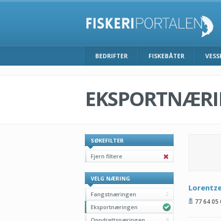
BEDRIFTER
FISKEBÅTER
VESS
EKSPORTNÆR
SØKEFILTER
Fjern filtere
VELG NÆRING
Lorentze
Fangstnæringen
2
77 64 05
Eksportnæringen
Oppdrettsnæringen
4