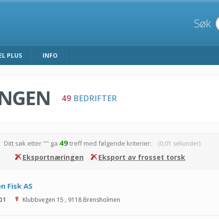
Søk
EL PLUS
INFO
INGEN
49
BEDRIFTER
49
Ditt søk etter "
" ga
treff med følgende kriterier:
(0,01 sekunder)
Eksportnæringen
Eksport av frosset torsk
n Fisk AS
 01
Klubbvegen 15
,
9118
Brensholmen