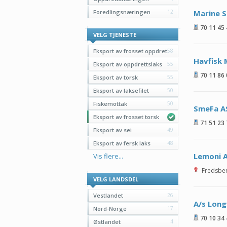
Foredlingsnæringen
12
Marine S
70 11 45
VELG TJENESTE
Eksport av frosset oppdret
58
Havfisk 
Eksport av oppdrettslaks
55
70 11 86
Eksport av torsk
55
Eksport av laksefilet
50
Fiskemottak
50
SmeFa A
Eksport av frosset torsk
71 51 23
Eksport av sei
49
Eksport av fersk laks
48
Lemoni 
Vis flere...
Fredsbe
VELG LANDSDEL
Vestlandet
26
A/s Long
Nord-Norge
17
70 10 34
Østlandet
4