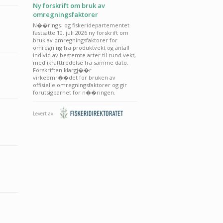
Ny forskrift om bruk av
omregningsfaktorer
N��rings- og fiskeridepartementet
fastsatte 10. juli 2026 ny forskrift om
bruk av omregningsfaktorer for
omregning fra produktvekt og antall
individ av bestemte arter til rund vekt,
med ikrafttredelse fra samme dato.
Forskriften klargj��r
virkeomr��det for bruken av
offisielle omregningsfaktorer og gir
forutsigbarhet for n��ringen.
Levert av