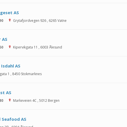
ngeset AS
 90
Grytafjordvegen 926
,
6265
Vatne
r AS
 50
Kipervikgata 11
,
6003
Ålesund
 Isdahl AS
gata 1
,
8450
Stokmarknes
st AS
 80
Markeveien 4C
,
5012
Bergen
d Seafood AS