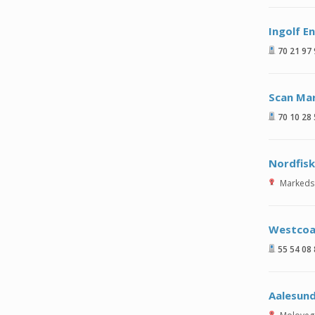
Ingolf E
70 21 97
Scan Ma
70 10 28
Nordfisk
Markeds
Westcoa
55 54 08
Aalesun