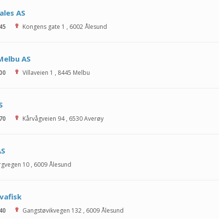
ales AS
 45
Kongens gate 1
,
6002
Ålesund
Melbu AS
 00
Villaveien 1
,
8445
Melbu
S
 70
Kårvågveien 94
,
6530
Averøy
AS
rgvegen 10
,
6009
Ålesund
vafisk
 40
Gangstøvikvegen 132
,
6009
Ålesund