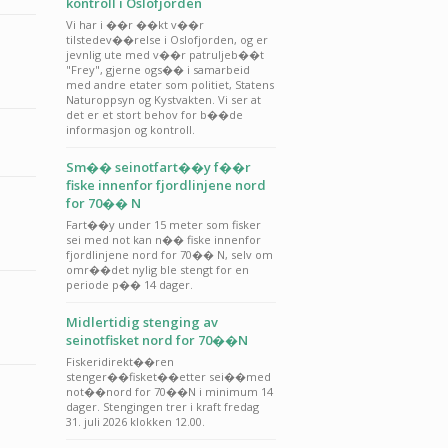
kontroll i Oslofjorden
Vi har i ��r ��kt v��r
tilstedev��relse i Oslofjorden, og er
jevnlig ute med v��r patruljeb��t
"Frey", gjerne ogs�� i samarbeid
med andre etater som politiet, Statens
Naturoppsyn og Kystvakten. Vi ser at
det er et stort behov for b��de
informasjon og kontroll.
Sm�� seinotfart��y f��r
fiske innenfor fjordlinjene nord
for 70�� N
Fart��y under 15 meter som fisker
sei med not kan n�� fiske innenfor
fjordlinjene nord for 70�� N, selv om
omr��det nylig ble stengt for en
periode p�� 14 dager.
Midlertidig stenging av
seinotfisket nord for 70��N
Fiskeridirekt��ren
stenger��fisket��etter sei��med
not��nord for 70��N i minimum 14
dager. Stengingen trer i kraft fredag
31. juli 2026 klokken 12.00.