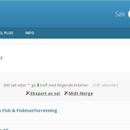
Søk
EL PLUS
INFO
F
3
Ditt søk etter "
" ga
treff med følgende kriterier:
(0,01 sekunder)
Eksport av sei
Midt-Norge
k Fisk & Fiskmatforretning