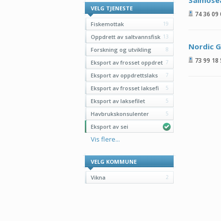
Salmose
VELG TJENESTE
74 36 09
Fiskemottak
19
Oppdrett av saltvannsfisk
13
Nordic 
Forskning og utvikling
8
73 99 18
Eksport av frosset oppdret
7
Eksport av oppdrettslaks
7
Eksport av frosset laksefi
5
Eksport av laksefilet
5
Havbrukskonsulenter
5
Eksport av sei
Vis flere...
VELG KOMMUNE
Vikna
2