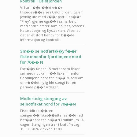
kontroll i Oslofjorden
Vi har i ��r ��kt v��r
tilstedev��relse i Oslofjorden, og er
jevnlig ute med v��r patruljeb��t
"Frey", gjerne ogs�� i samarbeid
med andre etater som politiet, Statens
Naturoppsyn og Kystvakten. Vi ser at
det er et stort behov for b��de
informasjon og kontroll.
Sm�� seinotfart��y f��r
fiske innenfor fjordlinjene nord
for 70�� N
Fart��y under 15 meter som fisker
sei med not kan n�� fiske innenfor
fjordlinjene nord for 70�� N, selv om
omr��det nylig ble stengt for en
periode p�� 14 dager.
Midlertidig stenging av
seinotfisket nord for 70��N
Fiskeridirekt��ren
stenger��fisket��etter sei��med
not��nord for 70��N i minimum 14
dager. Stengingen trer i kraft fredag
31. juli 2026 klokken 12.00.