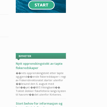
NYHETER
Nytt opprenskingstokt av tapte
fiskeredskaper
��rets opprenskingstokt etter tapte
og gjenst��ende fiskeredskaper i regi
av Fiskeridirektoratet starter utenfor
��lesund den 6. august med
fart��yet ��M/S Vikingbank��.
Toktet dekker fiskefeltene langs kysten
til havomr��det utenfor Kirkenes.
Stort behov for informasjon og