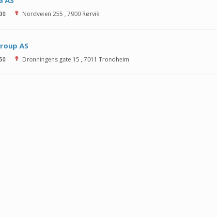
a AS
 00
Nordveien 255
,
7900
Rørvik
Group AS
 50
Dronningens gate 15
,
7011
Trondheim