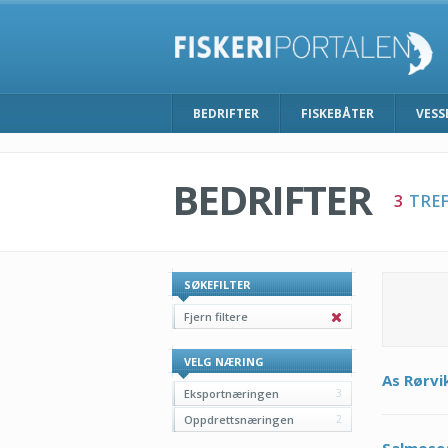
BEDRIFTER
FISKEBÅTER
VESS
BEDRIFTER
3
TREF
SØKEFILTER
Fjern filtere
VELG NÆRING
As Rørvi
Eksportnæringen
3
Oppdrettsnæringen
2