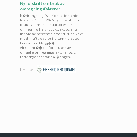
Ny forskrift om bruk av
omregningsfaktorer
N��rings- og fiskeridepartementet
fastsatte 10. juli 2026 ny forskrift om
bruk av omregningsfaktorer for
omregning fra produktvekt og antall
individ av bestemte arter til rund vekt,
med ikrafttredelse fra samme dato.
Forskriften klargj��r
virkeomr��det for bruken av
offisielle omregningsfaktorer og gir
forutsigbarhet for n��ringen.
Levert av