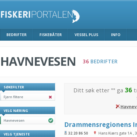
BEDRIFTER
FISKEBÅTER
VESSEL PLUS
INFO
HAVNEVESEN
36
BEDRIFTER
SØKEFILTER
36
Ditt søk etter "
" ga
t
Fjern filtere
Havnev
VELG NÆRING
Havnevesen
Drammensregionens I
32 20 86 50
Hans Kiærs gate 1A
,
3
VELG TJENESTE