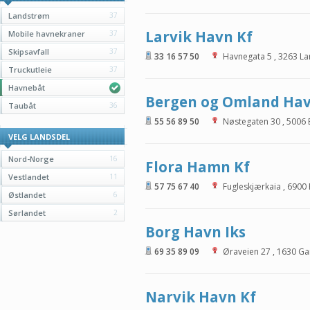
Landstrøm
37
Larvik Havn Kf
Mobile havnekraner
37
Skipsavfall
37
33 16 57 50
Havnegata 5
,
3263
La
Truckutleie
37
Havnebåt
Bergen og Omland Ha
Taubåt
36
55 56 89 50
Nøstegaten 30
,
5006
VELG LANDSDEL
Nord-Norge
16
Flora Hamn Kf
Vestlandet
11
57 75 67 40
Fugleskjærkaia
,
6900
Østlandet
6
Sørlandet
2
Borg Havn Iks
69 35 89 09
Øraveien 27
,
1630
Ga
Narvik Havn Kf