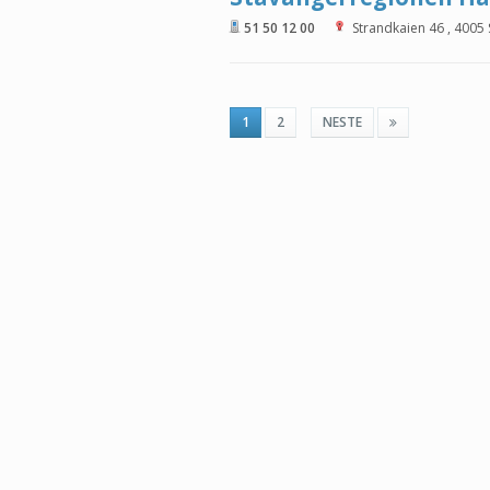
51 50 12 00
Strandkaien 46
,
4005
1
2
NESTE