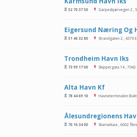
Karmsund Havn Iks
52 70 37 50
Garpeskjærvegen 2
,
Eigersund Næring Og 
51 46 32 80
Strandgaten 2
,
4370
E
Trondheim Havn Iks
73 99 17 00
Skippergata 14
,
7042
Alta Havn Kf
78 44 69 10
Havneterminalen Bukt
Ålesundregionens Ha
70 16 34 00
Skansekaia
,
6002
Åle