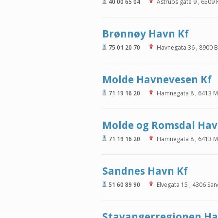
40 00 65 04
Astrups gate 9
,
6509
Brønnøy Havn Kf
75 01 20 70
Havnegata 36
,
8900
B
Molde Havnevesen Kf
71 19 16 20
Hamnegata 8
,
6413
M
Molde og Romsdal Hav
71 19 16 20
Hamnegata 8
,
6413
M
Sandnes Havn Kf
51 60 89 90
Elvegata 15
,
4306
San
Stavangerregionen Ha