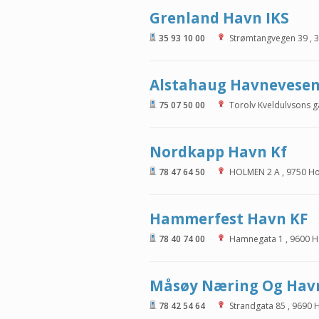
Grenland Havn IKS
35 93 10 00
Strømtangvegen 39
,
3
Alstahaug Havnevesen
75 07 50 00
Torolv Kveldulvsons g
Nordkapp Havn Kf
78 47 64 50
HOLMEN 2 A
,
9750
Ho
Hammerfest Havn KF
78 40 74 00
Hamnegata 1
,
9600
H
Måsøy Næring Og Hav
78 42 54 64
Strandgata 85
,
9690