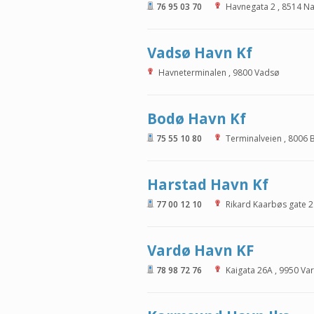
76 95 03 70
Havnegata 2
,
8514
Na
Vadsø Havn Kf
Havneterminalen
,
9800
Vadsø
Bodø Havn Kf
75 55 10 80
Terminalveien
,
8006
Harstad Havn Kf
77 00 12 10
Rikard Kaarbøs gate 2
Vardø Havn KF
78 98 72 76
Kaigata 26A
,
9950
Va