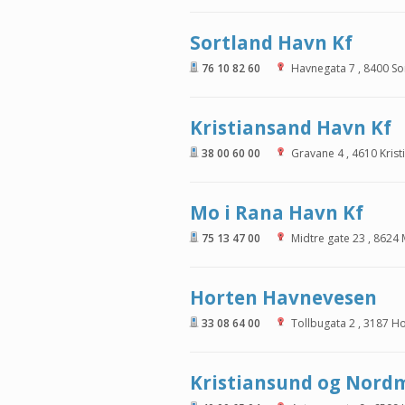
Sortland Havn Kf
76 10 82 60
Havnegata 7
,
8400
So
Kristiansand Havn Kf
38 00 60 00
Gravane 4
,
4610
Kris
Mo i Rana Havn Kf
75 13 47 00
Midtre gate 23
,
8624
Horten Havnevesen
33 08 64 00
Tollbugata 2
,
3187
Ho
Kristiansund og Nord