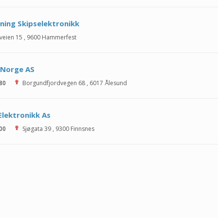
ning Skipselektronikk
veien 15
,
9600
Hammerfest
 Norge AS
 80
Borgundfjordvegen 68
,
6017
Ålesund
Elektronikk As
 00
Sjøgata 39
,
9300
Finnsnes