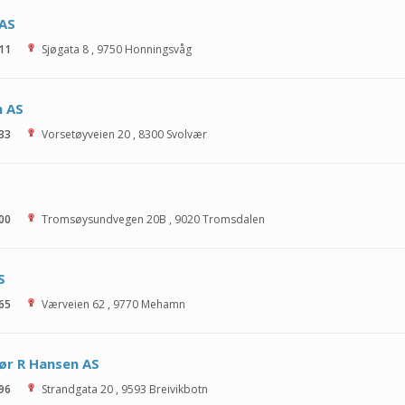
 AS
 11
Sjøgata 8
,
9750
Honningsvåg
h AS
 33
Vorsetøyveien 20
,
8300
Svolvær
 00
Tromsøysundvegen 20B
,
9020
Tromsdalen
S
 65
Værveien 62
,
9770
Mehamn
tør R Hansen AS
 96
Strandgata 20
,
9593
Breivikbotn