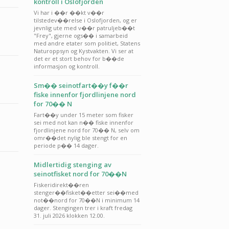
kontroll i Oslofjorden
Vi har i ��r ��kt v��r
tilstedev��relse i Oslofjorden, og er
jevnlig ute med v��r patruljeb��t
"Frey", gjerne ogs�� i samarbeid
med andre etater som politiet, Statens
Naturoppsyn og Kystvakten. Vi ser at
det er et stort behov for b��de
informasjon og kontroll.
Sm�� seinotfart��y f��r
fiske innenfor fjordlinjene nord
for 70�� N
Fart��y under 15 meter som fisker
sei med not kan n�� fiske innenfor
fjordlinjene nord for 70�� N, selv om
omr��det nylig ble stengt for en
periode p�� 14 dager.
Midlertidig stenging av
seinotfisket nord for 70��N
Fiskeridirekt��ren
stenger��fisket��etter sei��med
not��nord for 70��N i minimum 14
dager. Stengingen trer i kraft fredag
31. juli 2026 klokken 12.00.