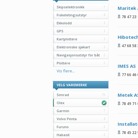
Skipselektronikk
7
Maritek
Fiskeletingsutstyr
4
78 47 23
Ekkolodd
3
GPS
3
Hibotec
Kartplottere
3
47 68 58
Elektroniske sjøkart
2
Navigasjonsutstyr for båt
2
Plottere
2
IMES AS
Vis flere...
77 66 46
VELG VAREMERKE
Metek A
Simrad
19
Olex
78 49 71
Garmin
7
Volvo Penta
4
Installa
Furuno
2
78 45 22
Habasit
2