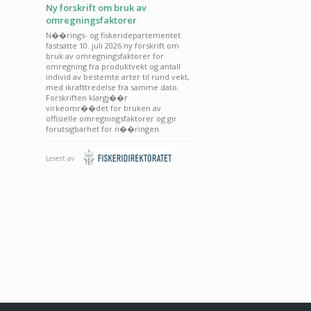
Ny forskrift om bruk av
omregningsfaktorer
N��rings- og fiskeridepartementet
fastsatte 10. juli 2026 ny forskrift om
bruk av omregningsfaktorer for
omregning fra produktvekt og antall
individ av bestemte arter til rund vekt,
med ikrafttredelse fra samme dato.
Forskriften klargj��r
virkeomr��det for bruken av
offisielle omregningsfaktorer og gir
forutsigbarhet for n��ringen.
Levert av