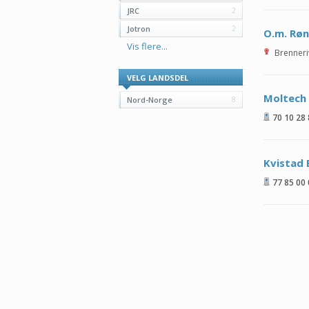
JRC
2
Jotron
2
O.m. Røn
Vis flere...
Brenneri
VELG LANDSDEL
Moltech
Nord-Norge
8
70 10 28
Kvistad 
77 85 00