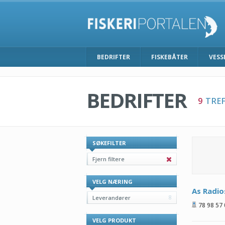
BEDRIFTER
FISKEBÅTER
VESS
BEDRIFTER
9
TREF
SØKEFILTER
Fjern filtere
VELG NÆRING
As Radio
Leverandører
8
78 98 57
VELG PRODUKT