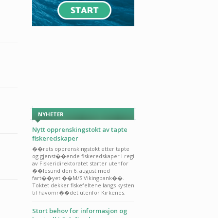
NYHETER
Nytt opprenskingstokt av tapte
fiskeredskaper
��rets opprenskingstokt etter tapte
og gjenst��ende fiskeredskaper i regi
av Fiskeridirektoratet starter utenfor
��lesund den 6. august med
fart��yet ��M/S Vikingbank��.
Toktet dekker fiskefeltene langs kysten
til havomr��det utenfor Kirkenes.
Stort behov for informasjon og