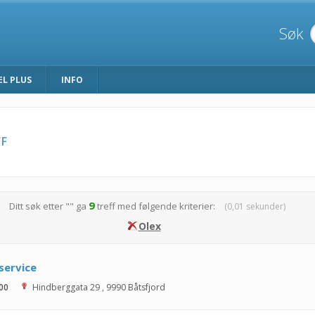
Søk
EL PLUS
INFO
F
9
Ditt søk etter "
" ga
treff med følgende kriterier:
(0,01 sekunder)
Olex
service
 00
Hindberggata 29
,
9990
Båtsfjord