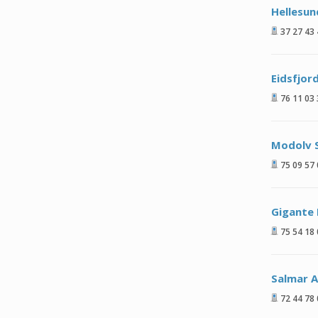
Hellesun
37 27 43
Eidsfjor
76 11 03
Modolv S
75 09 57
Gigante
75 54 18
Salmar 
72 44 78