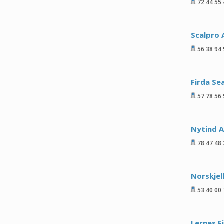
72 44 55
Scalpro 
56 38 94
Firda Se
57 78 56
Nytind 
78 47 48
Norskjel
53 40 00
Lernes F