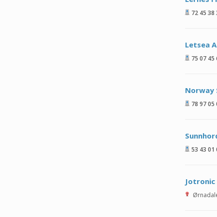
72 45 38
Letsea A
75 07 45
Norway 
78 97 05
Sunnhord
53 43 01
Jotronic
Ørnadal