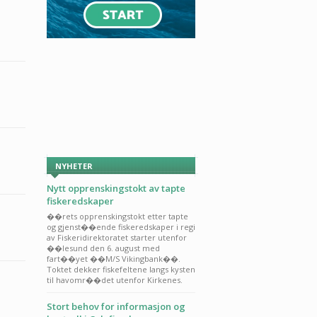
NYHETER
Nytt opprenskingstokt av tapte
fiskeredskaper
��rets opprenskingstokt etter tapte
og gjenst��ende fiskeredskaper i regi
av Fiskeridirektoratet starter utenfor
��lesund den 6. august med
fart��yet ��M/S Vikingbank��.
Toktet dekker fiskefeltene langs kysten
til havomr��det utenfor Kirkenes.
Stort behov for informasjon og