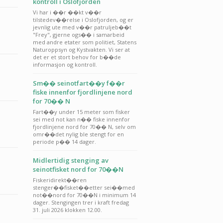
kontroll i Oslofjorden
Vi har i ��r ��kt v��r
tilstedev��relse i Oslofjorden, og er
jevnlig ute med v��r patruljeb��t
"Frey", gjerne ogs�� i samarbeid
med andre etater som politiet, Statens
Naturoppsyn og Kystvakten. Vi ser at
det er et stort behov for b��de
informasjon og kontroll.
Sm�� seinotfart��y f��r
fiske innenfor fjordlinjene nord
for 70�� N
Fart��y under 15 meter som fisker
sei med not kan n�� fiske innenfor
fjordlinjene nord for 70�� N, selv om
omr��det nylig ble stengt for en
periode p�� 14 dager.
Midlertidig stenging av
seinotfisket nord for 70��N
Fiskeridirekt��ren
stenger��fisket��etter sei��med
not��nord for 70��N i minimum 14
dager. Stengingen trer i kraft fredag
31. juli 2026 klokken 12.00.