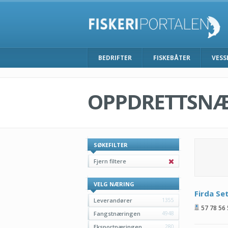
BEDRIFTER
FISKEBÅTER
VESS
OPPDRETTSN
SØKEFILTER
Fjern filtere
VELG NÆRING
Firda Se
Leverandører
1355
57 78 56
Fangstnæringen
4948
Eksportnæringen
280