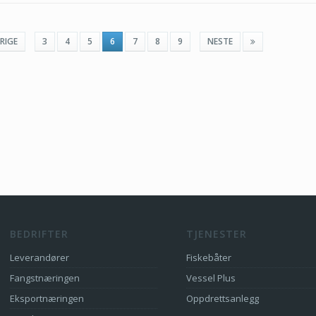
RIGE
3
4
5
6
7
8
9
NESTE
BEDRIFTER
TJENESTER
Leverandører
Fiskebåter
Fangstnæringen
Vessel Plus
Eksportnæringen
Oppdrettsanlegg