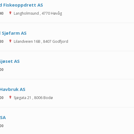
d Fiskeoppdrett AS
 40
Langholmsund
,
4770
Høvåg
d Sjøfarm AS
 30
Lilandveien 16B
,
8407
Godfjord
jøset AS
 00
 Havbruk AS
 00
Sjøgata 21
,
8006
Bodø
ASA
 00