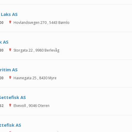
 Laks AS
 00
Hovlandsvegen 270
,
5443
Bømlo
k AS
 30
Storgata 22
,
9980
Berlevåg
ritim AS
 00
Havnegata 25
,
8430
Myre
Settefisk AS
 62
Elvevoll
,
9046
Oteren
ttefisk AS