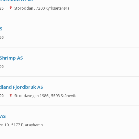
 35
Storoddan
,
7200
Kyrksæterøra
S
 60
Shrimp AS
 00
land Fjordbruk AS
 00
Strondavegen 1986
,
5593
Skånevik
 AS
en 10
,
5177
Bjørøyhamn