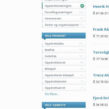
Oppdrettsnæringen
Henrik 
Foredlingsnæringen
226
61 36 21
Havnevesen
39
Skoler og organisasjoner
50
Frank Rå
VELG PRODUKT
71 29 02
Oppdrettslaks
205
Matfisk
184
Torsvåg
Settefisk
121
77 74 98
Oppdrettstorsk
38
Blåskjell
30
Treca AS
Oppdrettede blåskjell
21
Oppdrettskveite
14
53 75 53
Oppdrettsørret
11
Vis flere...
Fjord Dr
56 58 52
VELG TJENESTE