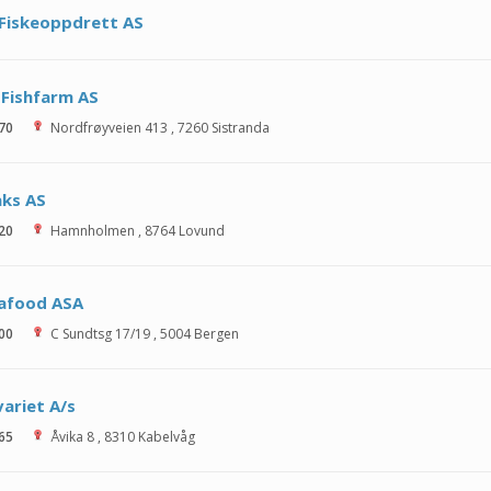
Fiskeoppdrett AS
Fishfarm AS
 70
Nordfrøyveien 413
,
7260
Sistranda
aks AS
 20
Hamnholmen
,
8764
Lovund
eafood ASA
 00
C Sundtsg 17/19
,
5004
Bergen
ariet A/s
 65
Åvika 8
,
8310
Kabelvåg