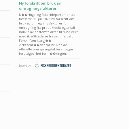
Ny forskrift om bruk av
omregningsfaktorer
N��rings- og fiskeridepartementet
fastsatte 10. juli 2026 ny forskrift om
bruk av omregningsfaktorer for
omregning fra produktvekt og antall
individ av bestemte arter til rund vekt,
med ikrafttredelse fra samme dato.
Forskriften klargj��r
virkeomr��det for bruken av
offisielle omregningsfaktorer og gir
forutsigbarhet for n��ringen.
Levert av