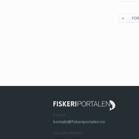
FOR
E-post:
kontakt@fiskeriportalen.no
Sosiale medier: