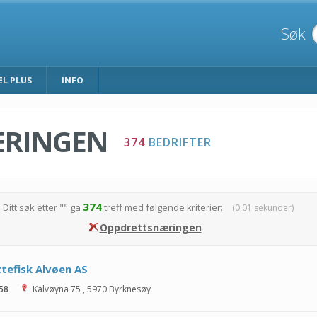
Søk
EL PLUS
INFO
ÆRINGEN
374
BEDRIFTER
374
Ditt søk etter "
" ga
treff med følgende kriterier:
(0,01 sekunder)
Oppdrettsnæringen
ttefisk Alvøen AS
 58
Kalvøyna 75
,
5970
Byrknesøy