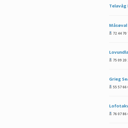
Telavåg 
Måsøval 
72 44 70
Lovundl
75 09 20
Grieg S
55 57 66
Lofotakv
76 07 86