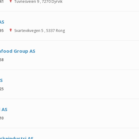
 41
Tuvnesveien 9
,
7270
Dyrvik
AS
 95
Svartevikvegen 5
,
5337
Rong
afood Group AS
 58
AS
 25
l AS
 10
iskeindustri AS