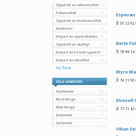
Oppdrett av saltvannsfisk
73
Fiskemottak
44
Espevær
Oppdrett av ferskvannsfisk
55 22 62
35
Klekkerier
22
Eksport av oppdrettslaks
20
Berle Fis
Oppdrett av skalldyr
20
78 98 14
Eksport av frosset oppdret
19
Eksport av laksefilet
15
Vis flere...
Myre Ma
76 11 95
VELG LANDSDEL
Vestlandet
182
Nord-Norge
103
Elvevoll 
Midt-Norge
57
77 71 42
Østlandet
25
Sørlandet
7
Vikan Se