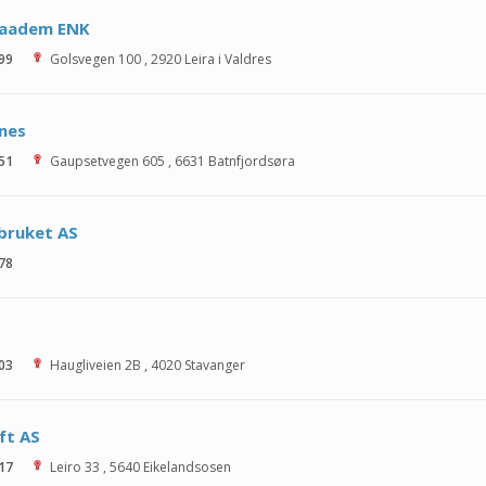
Haadem ENK
 99
Golsvegen 100
,
2920
Leira i Valdres
nes
 51
Gaupsetvegen 605
,
6631
Batnfjordsøra
bruket AS
 78
 03
Haugliveien 2B
,
4020
Stavanger
ift AS
 17
Leiro 33
,
5640
Eikelandsosen