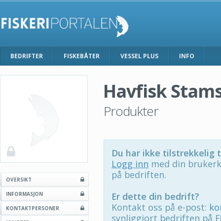
BEDRIFTER
FISKEBÅTER
VESSEL PLUS
INFO
Havfisk Stam
Produkter
Du har ikke tilstrekkelig t
Logg inn
med din brukerk
på bedriften.
OVERSIKT
INFORMASJON
Er dette din bedrift?
Kontakt oss på e-post:
ko
KONTAKTPERSONER
synliggjort bedriften på F