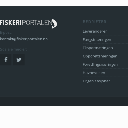
BEDRIFTER
Leverandører
E-post:
kontakt@fiskeriportalen.no
Fangstnæringen
Eksportnæringen
Sosiale medier:
Oppdrettsnæringen
Foredlingsnæringen
Havnevesen
Organisasjoner