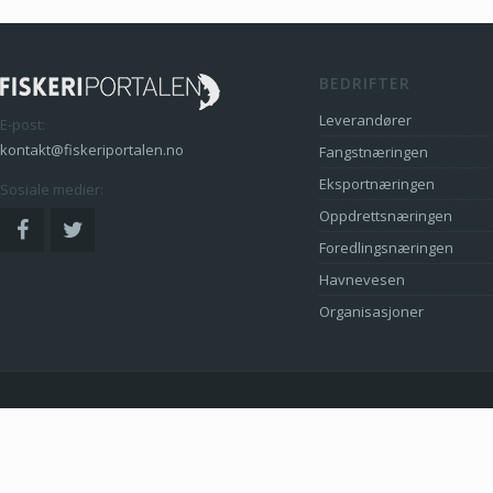
BEDRIFTER
Leverandører
E-post:
kontakt@fiskeriportalen.no
Fangstnæringen
Eksportnæringen
Sosiale medier:
Oppdrettsnæringen
Foredlingsnæringen
Havnevesen
Organisasjoner