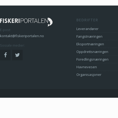
BEDRIFTER
Leverandører
E-post:
kontakt@fiskeriportalen.no
Fangstnæringen
Eksportnæringen
Sosiale medier:
Oppdrettsnæringen
Foredlingsnæringen
Havnevesen
Organisasjoner