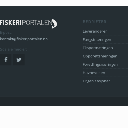
BEDRIFTER
Leverandører
E-post:
kontakt@fiskeriportalen.no
Fangstnæringen
Eksportnæringen
Sosiale medier:
Oppdrettsnæringen
Foredlingsnæringen
Havnevesen
Organisasjoner