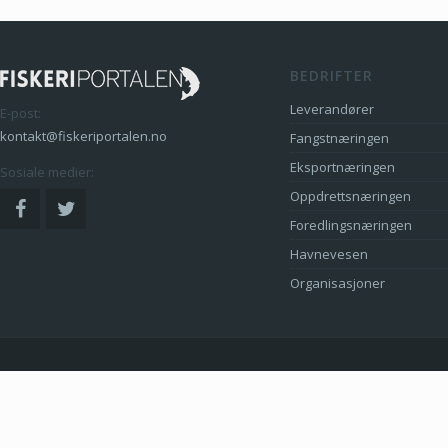
BEDRIFTER
Leverandører
E-post:
kontakt@fiskeriportalen.no
Fangstnæringen
Eksportnæringen
Sosiale medier:
Oppdrettsnæringen
Foredlingsnæringen
Havnevesen
Organisasjoner