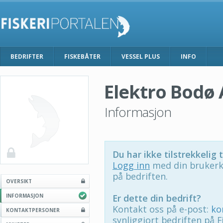
BEDRIFTER
FISKEBÅTER
VESSEL PLUS
INFO
Elektro Bodø 
Informasjon
Du har ikke tilstrekkelig t
Logg inn
med din brukerk
på bedriften.
OVERSIKT
INFORMASJON
Er dette din bedrift?
Kontakt oss på e-post:
ko
KONTAKTPERSONER
synliggjort bedriften på F