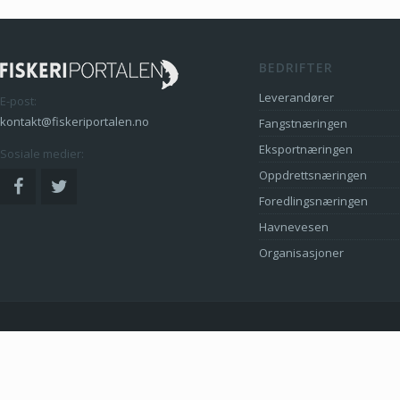
BEDRIFTER
Leverandører
E-post:
kontakt@fiskeriportalen.no
Fangstnæringen
Eksportnæringen
Sosiale medier:
Oppdrettsnæringen
Foredlingsnæringen
Havnevesen
Organisasjoner