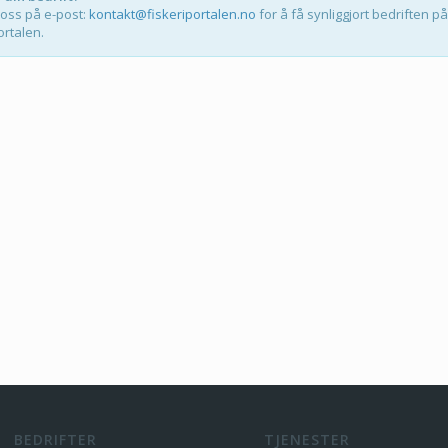
 oss på e-post:
kontakt@fiskeriportalen.no
for å få synliggjort bedriften på
ortalen.
BEDRIFTER
TJENESTER