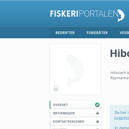
BEDRIFTER
FISKEBÅTER
VESS
Hib
Hibotech l
Raymarine
OVERSIKT
Du har i
INFORMASJON
Logg inn
KONTAKTPERSONER
Er dette