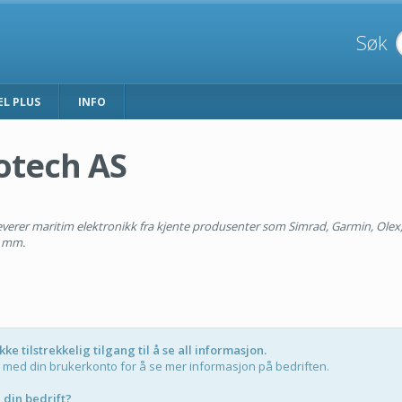
Søk
EL PLUS
INFO
otech AS
everer maritim elektronikk fra kjente produsenter som Simrad, Garmin, Olex
 mm.
kke tilstrekkelig tilgang til å se all informasjon.
med din brukerkonto for å se mer informasjon på bedriften.
 din bedrift?