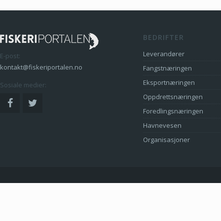
BEDRIFTER
Leverandører
E-post:
kontakt@fiskeriportalen.no
Fangstnæringen
Eksportnæringen
Sosiale medier:
Oppdrettsnæringen
Foredlingsnæringen
Havnevesen
Organisasjoner