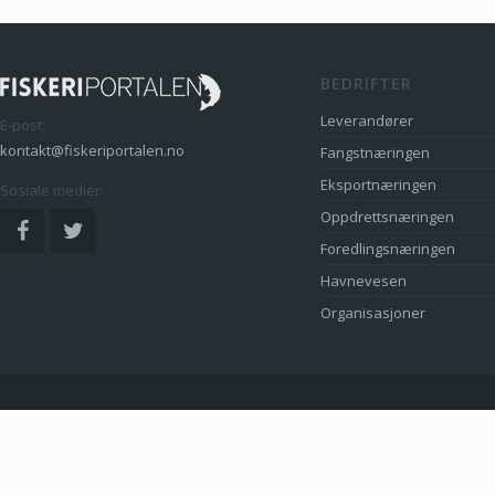
BEDRIFTER
Leverandører
E-post:
kontakt@fiskeriportalen.no
Fangstnæringen
Eksportnæringen
Sosiale medier:
Oppdrettsnæringen
Foredlingsnæringen
Havnevesen
Organisasjoner