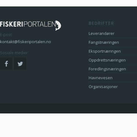
BEDRIFTER
Leverandører
E-post:
kontakt@fiskeriportalen.no
Fangstnæringen
Eksportnæringen
Sosiale medier:
Oppdrettsnæringen
Foredlingsnæringen
Havnevesen
Organisasjoner